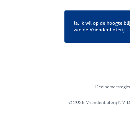
Ja, ik wil op de hoogte bl
van de VriendenLoterij
Deelnemersregl
© 2026 VriendenLoterij N.V. De