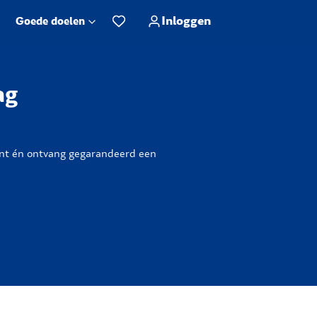
Inloggen
Goede doelen
ag
int én ontvang gegarandeerd een