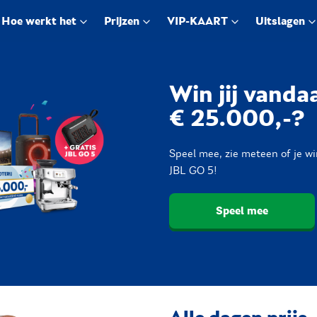
Hoe werkt het
Prijzen
VIP-KAART
Uitslagen
Win jij vanda
€ 25.000,-?
Speel mee, zie meteen of je w
JBL GO 5!
Speel mee