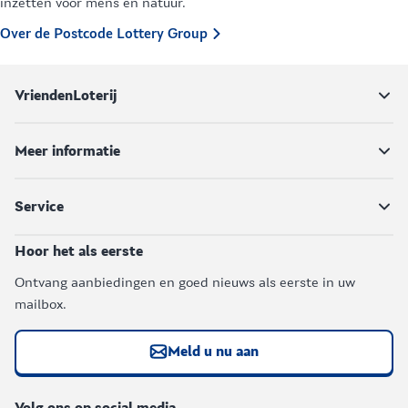
inzetten voor mens en natuur.
Be
Over de Postcode Lottery Group
VriendenLoterij
Meer informatie
Service
Hoor het als eerste
Ontvang aanbiedingen en goed nieuws als eerste in uw
mailbox.
Meld u nu aan
Volg ons op social media