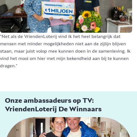
"Net als de VriendenLoterij vind ik het heel belangrijk dat
"I
mensen met minder mogelijkheden niet aan de zijlijn blijven
is
staan, maar juist volop mee kunnen doen in de samenleving. Ik
aa
vind het mooi om hier met mijn bekendheid aan bij te kunnen
we
dragen."
am
al
Onze ambassadeurs op TV:
VriendenLoterij De Winnaars