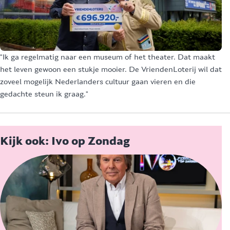
"Ik ga regelmatig naar een museum of het theater. Dat maakt
"D
het leven gewoon een stukje mooier. De VriendenLoterij wil dat
Va
zoveel mogelijk Nederlanders cultuur gaan vieren en die
he
gedachte steun ik graag."
bi
Kijk ook: Ivo op Zondag
O