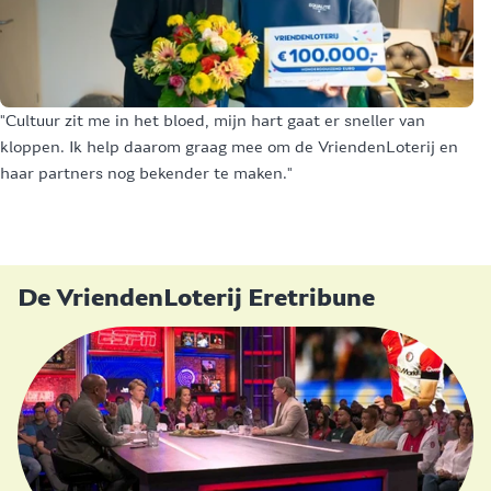
"Cultuur zit me in het bloed, mijn hart gaat er sneller van
"D
kloppen. Ik help daarom graag mee om de VriendenLoterij en
or
haar partners nog bekender te maken."
oo
ki
on
De VriendenLoterij Eretribune