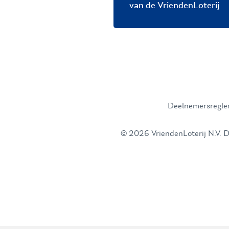
van de VriendenLoterij
Deelnemersregl
© 2026 VriendenLoterij N.V. De