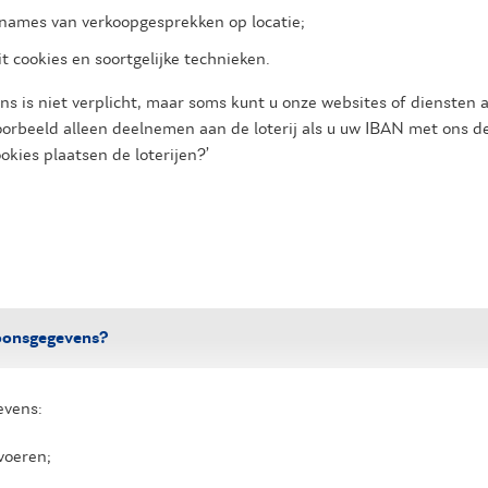
names van verkoopgesprekken op locatie;
it cookies en soortgelijke technieken.
 is niet verplicht, maar soms kunt u onze websites of diensten a
voorbeeld alleen deelnemen aan de loterij als u uw IBAN met ons d
okies plaatsen de loterijen?’
oonsgegevens?
evens:
 voeren;