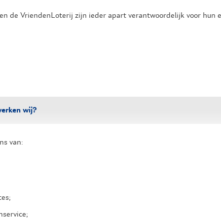
en de VriendenLoterij zijn ieder apart verantwoordelijk voor hun 
erken wij?
ns van:
tes;
service;