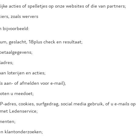
ke acties of spelletjes op onze websites of die van partners;
ers, zoals wervers
n bijvoorbeeld:
m, geslacht, 18plus check en resultaat;
etaalgegevens;
adres;
n loterijen en acties;
s aan- of afmelden voor e-mail);
loten u meedoet;
IP-adres, cookies, surfgedrag, social media gebruik, of u e-mails o
t met Ledenservice;
menten;
en klantonderzoeken;