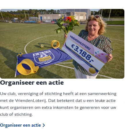
Organiseer een actie
€
Uw club, vereniging of stichting heeft al een samenwerking
De
met de VriendenLoterij. Dat betekent dat u een leuke actie
ja
kunt organiseren om extra inkomsten te genereren voor uw
va
club of stichting.
om
Organiseer een actie
Me