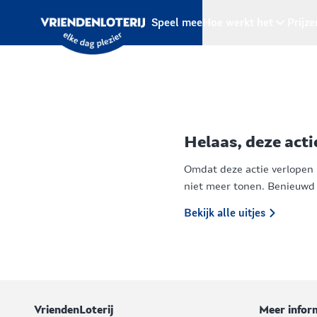
Ga naar de hoofdinhoud
Speel mee
Hoe werkt het
Prijze
Helaas, deze acti
Omdat deze actie verlopen 
niet meer tonen. Benieuw
Bekijk alle uitjes
VriendenLoterij
Meer infor