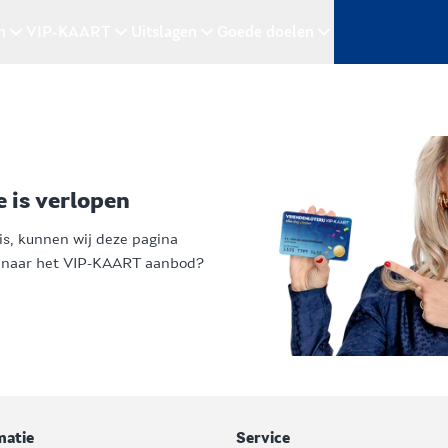
n
VIP-KAART
Uitslagen
Goede doelen
e is verlopen
is, kunnen wij deze pagina
d naar het VIP-KAART aanbod?
matie
Service