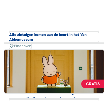
Alle zintuigen komen aan de beurt in het Van
Abbemuseum
Eindhoven
Dwarsverbanden is een tentoonstelling die u kunt
ruiken, horen en zien. Zo ervaart u kunst op een
andere manier. Denk aan teksten in braille,
geurkaarten, voeltekeningen en
geluidslandschappen. Dwarsverbanden is breed
GRATIS
toegankelijk voor onder andere rolstoelgebruikers
en blinde en dove bezoekers. Ook organiseert het
museum elke 2e zondag van de maand
rondleidingen voor bezoekers met verschillende