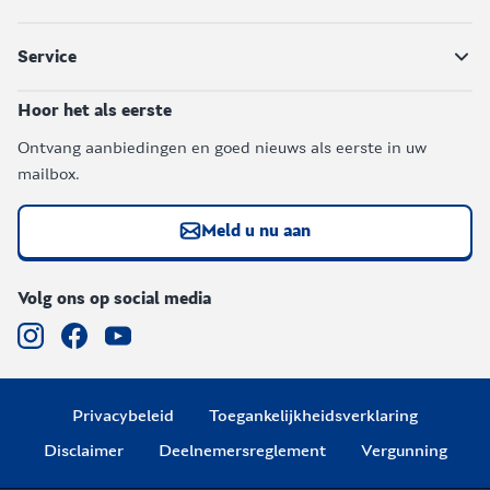
een rolstoel of scootmobiel. De vaste
collectietentoonstelling staan enkele 'voelobjecten'
Service
waarmee u de kunst via de tast kan ervaren. Het
museum verzorgt daarnaast ook speciale
Hoor het als eerste
bijeenkomsten voor mensen met Alzheimer.
Ontvang aanbiedingen en goed nieuws als eerste in uw
mailbox.
Lees meer over toegankelijkheid.
Meld u nu aan
Volg ons op social media
Privacybeleid
Toegankelijkheidsverklaring
Disclaimer
Deelnemersreglement
Vergunning