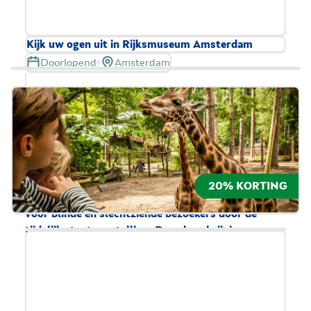
Kijk uw ogen uit in Rijksmuseum Amsterdam
Doorlopend
Amsterdam
Het Rijksmuseum is van en voor iedereen! Hier
bewondert u de mooiste topstukken van ons land.
Het museum is goed toegankelijk voor mensen met
verschillende behoeften, waaronder
rolstoelgebruikers, en mensen met een
auditieve/visuele beperking. Zo is er altijd op de
20% KORTING
eerste vrijdag van de maand een gratis rondleiding
voor blinde en slechtziende bezoekers door de
tijdelijke tentoonstelling. Door beschrijvingen,
geuren en het aanraken van de kunst komen de
objecten tot leven.
Reserveer uw tickets vooraf.
Lees meer over