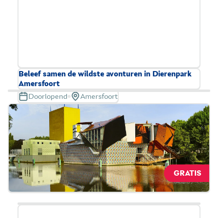
toegankelijkheid.
Beleef samen de wildste avonturen in Dierenpark
Amersfoort
Doorlopend
Amersfoort
Dierenpark Amersfoort is grotendeels toegankelijk
voor mensen met een rolstoel. Ook kunt u een
rolstoel huren bij de ingang voor € 3,- per dag.
Reserveer uw tickets online met uw VIP-KAART.
GRATIS
Lees meer over toegankelijkheid.