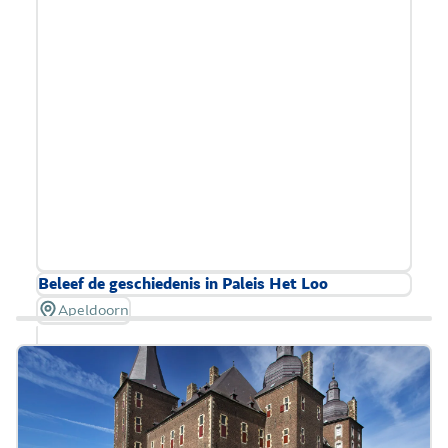
gerealiseerd.
U hoeft voor Safaripark Beekse Bergen niet te
reserveren.
Lees meer over toegankelijkheid.
Beleef de geschiedenis in Paleis Het Loo
Apeldoorn
Paleis Het Loo biedt verschillende faciliteiten voor
bezoekers met een beperking. Zo zijn er videotours
te volgen in Nederlandse Gebarentaal (NGT) in het
paleis. Ook zijn er drie verschillende audioverhalen