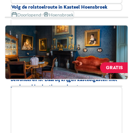
Volg de rolstoelroute in Kasteel Hoensbroek
Doorlopend
Hoensbroek
Kasteel Hoensbroek heeft als enige kasteel in
Nederland een lift, zodat een groot deel van het
kasteel rolstoeltoegankelijk is. Via de rolstoelroute
is mogelijk om het hele kasteel te zien. De route
begin in de filmruimte op de 17e-eeuwse zolder, die
met de lift bereikbaar is. Daar is een film te zien
GRATIS
waarin het hele kasteel op spectaculaire wijze te
bewonderen is. Daarbij krijgen kasteelgasten met
een beperking korting op de entree.
Lees meer over toegankelijkheid.