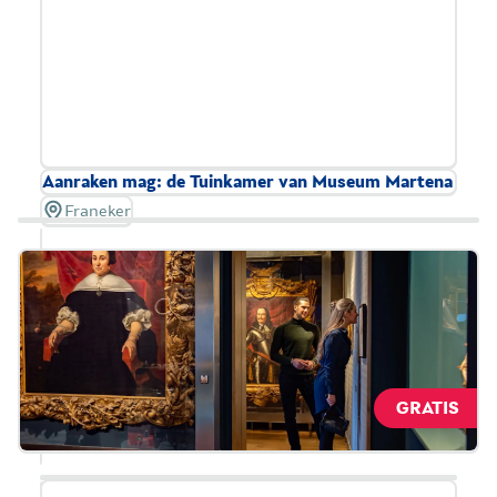
Aanraken mag: de Tuinkamer van Museum Martena
Franeker
Dit prachtige stadskasteel in de historische
binnenstad van Franeker is toegankelijker dan
ooit! Alle zalen zijn te bezoeken voor rolstoelers en
scootmobielbestuurders. Extra leuk: in de gezellige
Tuinkamer mag u alle voorwerpen aanraken. Speel
op het harmonium, pas een hoedje, maak een
GRATIS
breiwerkje en beleef zo het leven rond 1900.
Lees meer over toegankelijkheid.