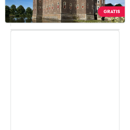
die u meenemen door het verhaal van de Oranjes.
Op het stallenplein bevindt zich ook een Changing
GRATIS
Place toilet.
Lees meer over toegankelijkheid.