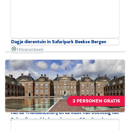
Dagje dierentuin in Safaripark Beekse Bergen
Hilvarenbeek
Safaripark Beekse Bergen is goed toegankelijk voor
rolstoelgebruikers, zodat iedereen een mooie safari
kan beleven. Daarnaast heeft Beekse Bergen de
allereerste Changing Place Toilet van Nederland.
Deze speciale toiletvoorziening en
verzorgingsruimte is er voor iedereen die niet
2 PERSONEN GRATIS
zelfstandig het toilet kan gebruiken. Dankzij steun
van de VriendenLoterij en de inzet van Stichting het
Gehandicapte kind worden er op 30 culturele
toplocaties in Nederland een Changing Place Toilet