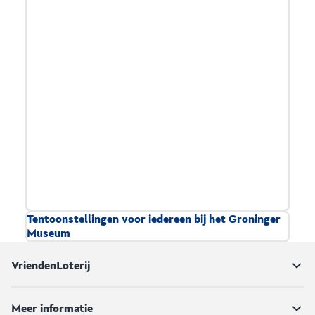
Tentoonstellingen voor iedereen bij het Groninger
Museum
Doorlopend
Groningen
VriendenLoterij
Het Groninger Museum is goed bereikbaar en
toegankelijk voor iedereen die gebruik maakt van
Meer informatie