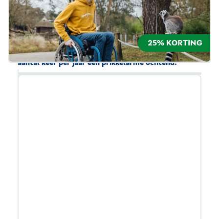
zonder beperking. Met spellen met reliëf en geur,
kleurcontrasten, braille en Nederlandse
Gebarentaal is er voldoende te beleven en
ontdekken voor peuters en kleuters met en zonder
25% KORTING
beperking. Daarnaast organiseert het museum een
aantal keer per jaar een prikkelarme ochtend.
Let op: reserveren voor dit museum is verplicht.
Meer informatie over toegankelijkheid