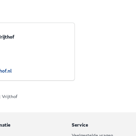
ijthof
hof.nl
 Vrijthof
matie
Service
Veelgestelde vragen