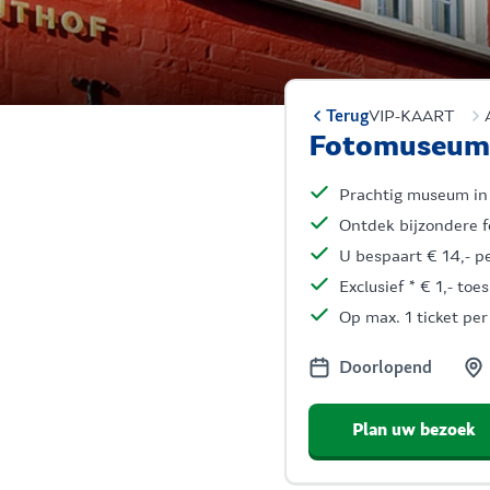
Terug
VIP-KAART
Fotomuseum a
Prachtig museum in
Ontdek bijzondere f
U bespaart € 14,- pe
Exclusief * € 1,- toe
Op max. 1 ticket p
Doorlopend
Plan uw bezoek