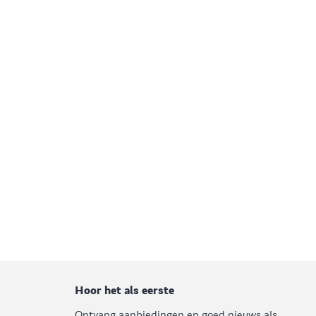
Hoor het als eerste
Ontvang aanbiedingen en goed nieuws als