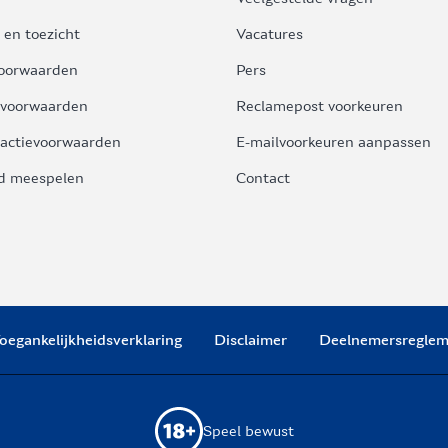
 en toezicht
Vacatures
oorwaarden
Pers
voorwaarden
Reclamepost voorkeuren
actievoorwaarden
E-mailvoorkeuren aanpassen
d meespelen
Contact
oegankelijkheidsverklaring
Disclaimer
Deelnemersreglem
Speel bewust