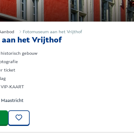
Aanbod
Fotomuseum aan het Vrijthof
an het Vrijthof
 historisch gebouw
otografie
r ticket
slag
er VIP-KAART
Maastricht