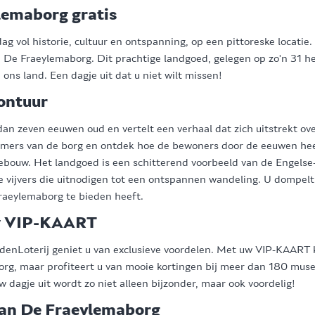
lemaborg gratis
 dag vol historie, cultuur en ontspanning, op een pittoreske locat
n De Fraeylemaborg. Dit prachtige landgoed, gelegen op zo'n 31 he
 ons land. Een dagje uit dat u niet wilt missen!
vontuur
an zeven eeuwen oud en vertelt een verhaal dat zich uitstrekt ov
mers van de borg en ontdek hoe de bewoners door de eeuwen h
gebouw. Het landgoed is een schitterend voorbeeld van de Engelse-
 vijvers die uitnodigen tot een ontspannen wandeling. U dompelt z
Fraeylemaborg te bieden heeft.
uw VIP-KAART
enLoterij geniet u van exclusieve voordelen. Met uw VIP-KAART kri
rg, maar profiteert u van mooie kortingen bij meer dan 180 muse
w dagje uit wordt zo niet alleen bijzonder, maar ook voordelig!
aan De Fraeylemaborg