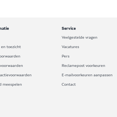
matie
Service
Veelgestelde vragen
 en toezicht
Vacatures
oorwaarden
Pers
voorwaarden
Reclamepost voorkeuren
actievoorwaarden
E-mailvoorkeuren aanpassen
d meespelen
Contact