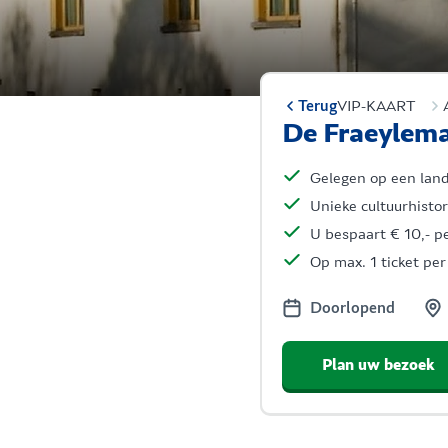
Terug
VIP-KAART
De Fraeylem
Gelegen op een lan
Unieke cultuurhisto
U bespaart € 10,- pe
Op max. 1 ticket p
Doorlopend
Plan uw bezoek