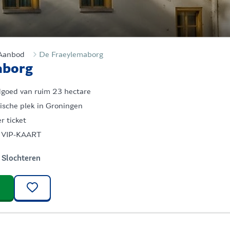
Aanbod
De Fraeylemaborg
aborg
dgoed van ruim 23 hectare
rische plek in Groningen
r ticket
er VIP-KAART
Slochteren