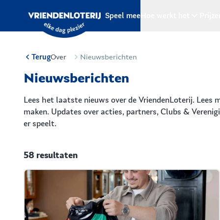
Ga naar de hoofdinhoud
Speel mee
Hoe werkt het
Prijze
Terug
Over
Nieuwsberichten
Nieuwsberichten
Lees het laatste nieuws over de VriendenLoterij. Lees
maken. Updates over acties, partners, Clubs & Verenigin
er speelt.
58 resultaten