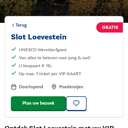
Terug
GRATIS
Slot Loevestein
UNESCO Werelderfgoed
Van alles te beleven voor jong & oud!
U bespaart € 18,-
Op max. 1 ticket per VIP-KAART
Doorlopend
Poederoijen
Plan uw bezoek