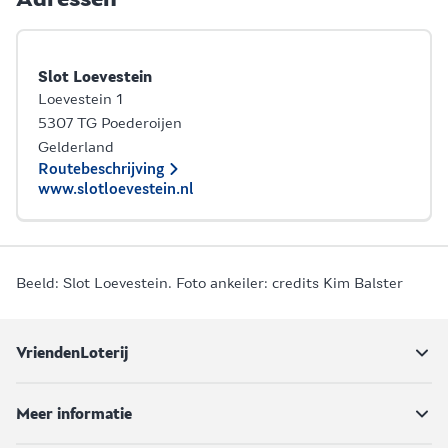
Slot Loevestein
Loevestein 1
5307 TG Poederoijen
Gelderland
Routebeschrijving
www.slotloevestein.nl
Beeld: Slot Loevestein. Foto ankeiler: credits Kim Balster
VriendenLoterij
Meer informatie