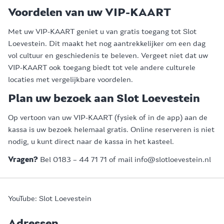
Voordelen van uw VIP-KAART
Met uw VIP-KAART geniet u van gratis toegang tot Slot
Loevestein. Dit maakt het nog aantrekkelijker om een dag
vol cultuur en geschiedenis te beleven. Vergeet niet dat uw
VIP-KAART ook toegang biedt tot vele andere culturele
locaties met vergelijkbare voordelen.
Plan uw bezoek aan Slot Loevestein
Op vertoon van uw VIP-KAART (fysiek of in de app) aan de
kassa is uw bezoek helemaal gratis. Online reserveren is niet
nodig, u kunt direct naar de kassa in het kasteel.
Vragen?
Bel 0183 – 44 71 71 of mail info@slotloevestein.nl
YouTube: Slot Loevestein
Adressen