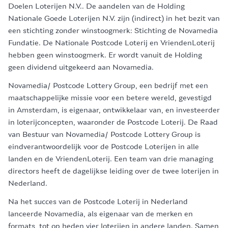
Doelen Loterijen N.V.. De aandelen van de Holding
Nationale Goede Loterijen N.V. zijn (indirect) in het bezit van
een stichting zonder winstoogmerk: Stichting de Novamedia
Fundatie. De Nationale Postcode Loterij en VriendenLoterij
hebben geen winstoogmerk. Er wordt vanuit de Holding
geen dividend uitgekeerd aan Novamedia.
Novamedia/ Postcode Lottery Group, een bedrijf met een
maatschappelijke missie voor een betere wereld, gevestigd
in Amsterdam, is eigenaar, ontwikkelaar van, en investeerder
in loterijconcepten, waaronder de Postcode Loterij. De Raad
van Bestuur van Novamedia/ Postcode Lottery Group is
eindverantwoordelijk voor de Postcode Loterijen in alle
landen en de VriendenLoterij. Een team van drie managing
directors heeft de dagelijkse leiding over de twee loterijen in
Nederland.
Na het succes van de Postcode Loterij in Nederland
lanceerde Novamedia, als eigenaar van de merken en
formats, tot op heden vier loterijen in andere landen. Samen