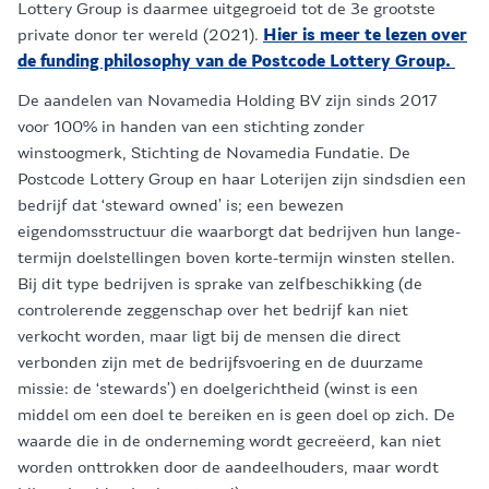
Lottery Group is daarmee uitgegroeid tot de 3e grootste
private donor ter wereld (2021).
Hier is meer te lezen over
de funding philosophy van de Postcode Lottery Group.
De aandelen van Novamedia Holding BV zijn sinds 2017
voor 100% in handen van een stichting zonder
winstoogmerk, Stichting de Novamedia Fundatie. De
Postcode Lottery Group en haar Loterijen zijn sindsdien een
bedrijf dat ‘steward owned’ is; een bewezen
eigendomsstructuur die waarborgt dat bedrijven hun lange-
termijn doelstellingen boven korte-termijn winsten stellen.
Bij dit type bedrijven is sprake van zelfbeschikking (de
controlerende zeggenschap over het bedrijf kan niet
verkocht worden, maar ligt bij de mensen die direct
verbonden zijn met de bedrijfsvoering en de duurzame
missie: de ‘stewards’) en doelgerichtheid (winst is een
middel om een doel te bereiken en is geen doel op zich. De
waarde die in de onderneming wordt gecreëerd, kan niet
worden onttrokken door de aandeelhouders, maar wordt