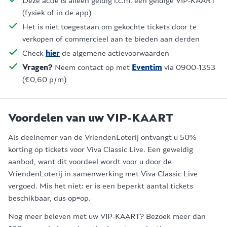
Deze actie is alleen geldig i.c.m. een geldige VIP-KAART
(fysiek of in de app)
Het is niet toegestaan om gekochte tickets door te
verkopen of commercieel aan te bieden aan derden
Check
hier
de algemene actievoorwaarden
Vragen?
Neem contact op met
Eventim
via 0900-1353
(€0,60 p/m)
Voordelen van uw VIP-KAART
Als deelnemer van de VriendenLoterij ontvangt u 50%
korting op tickets voor Viva Classic Live. Een geweldig
aanbod, want dit voordeel wordt voor u door de
VriendenLoterij in samenwerking met Viva Classic Live
vergoed. Mis het niet: er is een beperkt aantal tickets
beschikbaar, dus op=op.
Nog meer beleven met uw VIP-KAART? Bezoek meer dan