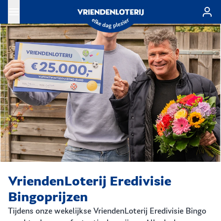
Ga naar de hoofdinhoud
VriendenLoterij Eredivisie
Bingoprijzen
Tijdens onze wekelijkse VriendenLoterij Eredivisie Bingo