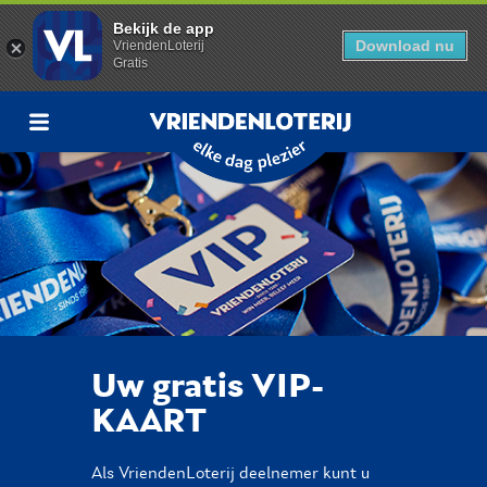
Bekijk de app
Download nu
VriendenLoterij
Gratis
VriendenLoterij
Uw gratis VIP-
KAART
Als VriendenLoterij deelnemer kunt u