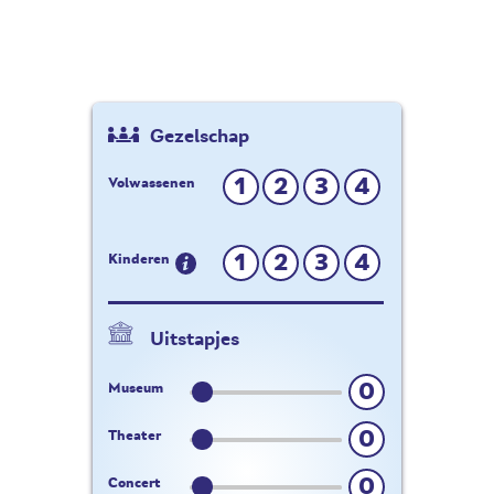
Gezelschap
1
2
3
4
Volwassenen
1
2
3
4
Kinderen
Uitstapjes
0
Museum
0
Theater
0
Concert